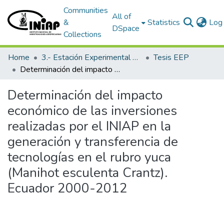
Communities
All of
&
Statistics
Log 
DSpace
Collections
Home
3.- Estación Experimental Portoviejo
Tesis EEP
Determinación del impacto económico de las inversiones realizadas por el INIAP en la generación y transferencia de tecnologías en el rubro yuca (Manihot esculenta Crantz). Ecuador 2000-2012
Determinación del impacto
económico de las inversiones
realizadas por el INIAP en la
generación y transferencia de
tecnologías en el rubro yuca
(Manihot esculenta Crantz).
Ecuador 2000-2012