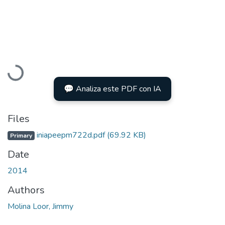
Loading...
💬 Analiza este PDF con IA
Files
iniapeepm722d.pdf
(69.92 KB)
Primary
Date
2014
Authors
Molina Loor, Jimmy