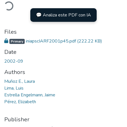
oading...
💬 Analiza este PDF con IA
Files
iniapscIARF2001p45.pdf
(222.22 KB)
Primary
Date
2002-09
Authors
Muñoz E., Laura
Lima, Luis
Estrella Engelmann, Jaime
Pérez, Elizabeth
Publisher