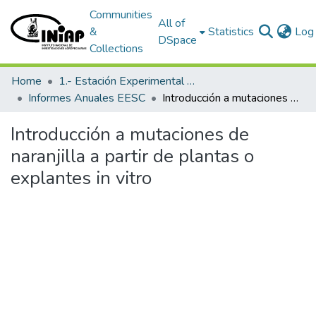
Communities
All of
&
Statistics
Log 
DSpace
Collections
Home
1.- Estación Experimental Santa Catalina
Informes Anuales EESC
Introducción a mutaciones de naranjilla a partir de plantas o explantes in vitro
Introducción a mutaciones de
naranjilla a partir de plantas o
explantes in vitro