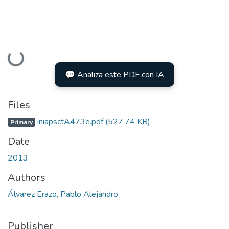
Loading...
💬 Analiza este PDF con IA
Files
iniapsctA473e.pdf
(527.74 KB)
Primary
Date
2013
Authors
Álvarez Erazo, Pablo Alejandro
Publisher