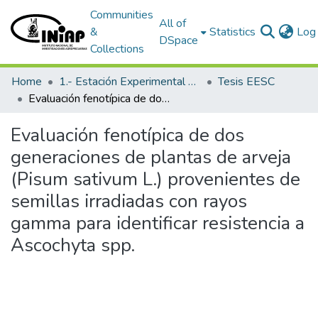
Communities
All of
&
Statistics
Log 
DSpace
Collections
Home
1.- Estación Experimental Santa Catalina
Tesis EESC
Evaluación fenotípica de dos generaciones de plantas de arveja (Pisum sativum L.) provenientes de semillas irradiadas con rayos gamma para identificar resistencia a Ascochyta spp.
Evaluación fenotípica de dos
generaciones de plantas de arveja
(Pisum sativum L.) provenientes de
semillas irradiadas con rayos
gamma para identificar resistencia a
Ascochyta spp.