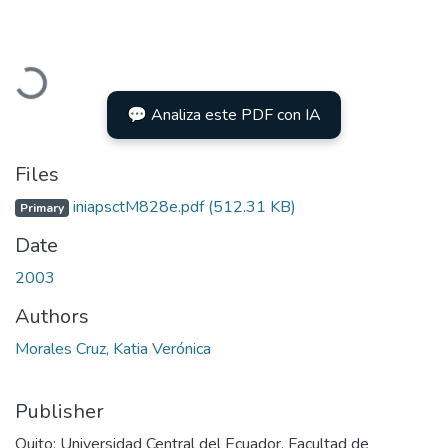
Loading...
💬 Analiza este PDF con IA
Files
iniapsctM828e.pdf
(512.31 KB)
Primary
Date
2003
Authors
Morales Cruz, Katia Verónica
Publisher
Quito: Universidad Central del Ecuador, Facultad de