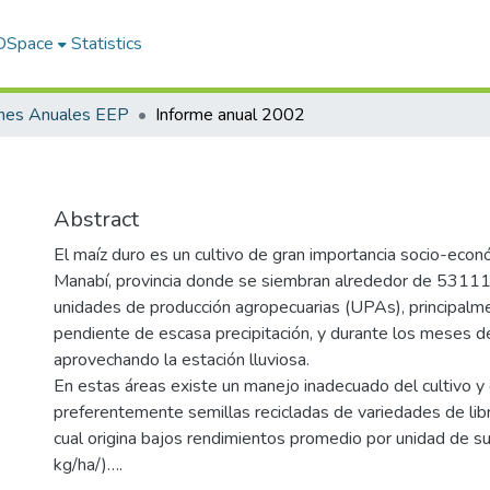
 DSpace
Statistics
rmes Anuales EEP
Informe anual 2002
Abstract
El maíz duro es un cultivo de gran importancia socio-econ
Manabí, provincia donde se siembran alrededor de 5311
unidades de producción agropecuarias (UPAs), principalm
pendiente de escasa precipitación, y durante los meses 
aprovechando la estación lluviosa.
En estas áreas existe un manejo inadecuado del cultivo y 
preferentemente semillas recicladas de variedades de libre
cual origina bajos rendimientos promedio por unidad de s
kg/ha/)….