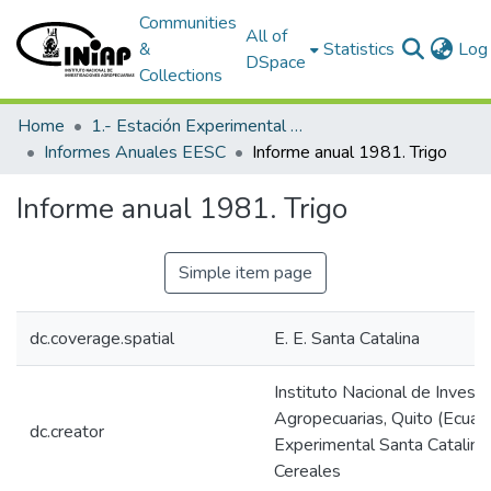
Communities
All of
&
Statistics
Log 
DSpace
Collections
Home
1.- Estación Experimental Santa Catalina
Informes Anuales EESC
Informe anual 1981. Trigo
Informe anual 1981. Trigo
Simple item page
dc.coverage.spatial
E. E. Santa Catalina
Instituto Nacional de Invest
Agropecuarias, Quito (Ecuado
dc.creator
Experimental Santa Catalina
Cereales