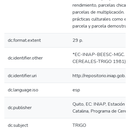
rendimiento, parcelas chicas
parcelas de multiplicación. 
prácticas culturales como e
parcela y parcela demostrati
dc.format.extent
29 p.
*EC-INIAP-BEESC-MGC. Qui
dc.identifier.other
CEREALES-TRIGO 1981)
dc.identifier.uri
http://repositorio.iniap.go
dc.language.iso
esp
Quito, EC: INIAP, Estación 
dc.publisher
Catalina, Programa de Cerea
dc.subject
TRIGO