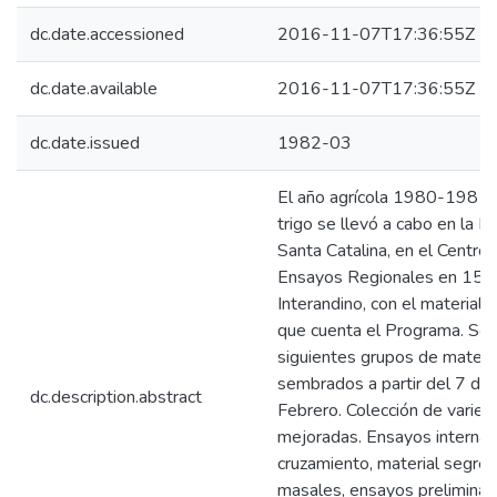
dc.date.accessioned
2016-11-07T17:36:55Z
dc.date.available
2016-11-07T17:36:55Z
dc.date.issued
1982-03
El año agrícola 1980-1981 la
trigo se llevó a cabo en la 
Santa Catalina, en el Centro
Ensayos Regionales en 15 si
Interandino, con el material
que cuenta el Programa. Se 
siguientes grupos de materi
sembrados a partir del 7 de
dc.description.abstract
Febrero. Colección de varieda
mejoradas. Ensayos internac
cruzamiento, material segreg
masales, ensayos preliminar