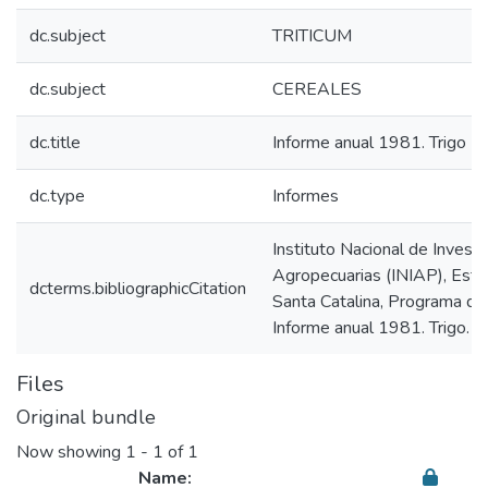
dc.subject
TRITICUM
dc.subject
CEREALES
dc.title
Informe anual 1981. Trigo
dc.type
Informes
Instituto Nacional de Invest
Agropecuarias (INIAP), Esta
dcterms.bibliographicCitation
Santa Catalina, Programa de
Informe anual 1981. Trigo. Q
Files
Original bundle
Now showing
1 - 1 of 1
Name: