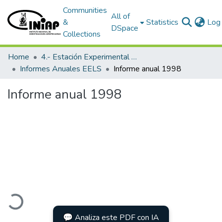
Communities
All of
&
Statistics
Log 
DSpace
Collections
Home
4.- Estación Experimental Litoral Sur
Informes Anuales EELS
Informe anual 1998
Informe anual 1998
oading...
💬 Analiza este PDF con IA