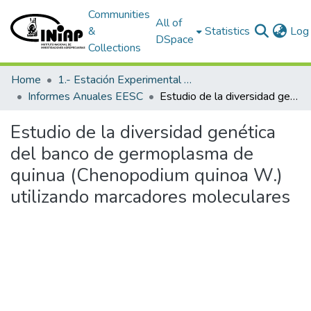
Communities
All of
&
Statistics
Log 
DSpace
Collections
Home
1.- Estación Experimental Santa Catalina
Informes Anuales EESC
Estudio de la diversidad genética del banco de germoplasma de quinua (Chenopodium quinoa W.) utilizando marcadores moleculares
Estudio de la diversidad genética
del banco de germoplasma de
quinua (Chenopodium quinoa W.)
utilizando marcadores moleculares