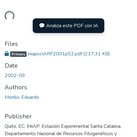
ading...
💬 Analiza este PDF con IA
Files
iniapscIARF2001p52.pdf
(217.31 KB)
Primary
Date
2002-09
Authors
Morillo, Eduardo
Publisher
Quito, EC: INIAP, Estación Experimental Santa Catalina,
Departamento Nacional de Recursos Fitogenéticos y