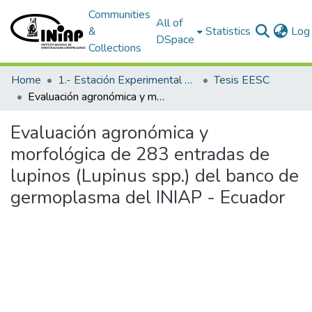
Communities
All of
&
Statistics
Log 
DSpace
Collections
Home
1.- Estación Experimental Santa Catalina
Tesis EESC
Evaluación agronómica y morfológica de 283 entradas de lupinos (Lupinus spp.) del banco de germoplasma del INIAP - Ecuador
Evaluación agronómica y
morfológica de 283 entradas de
lupinos (Lupinus spp.) del banco de
germoplasma del INIAP - Ecuador