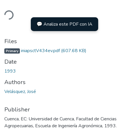
ading...
💬 Analiza este PDF con IA
Files
iniapsctV434ev.pdf
(607.68 KB)
Primary
Date
1993
Authors
Velásquez, José
Publisher
Cuenca, EC: Universidad de Cuenca, Facultad de Ciencias
Agropecuarias, Escuela de Ingeniería Agronómica, 1993.