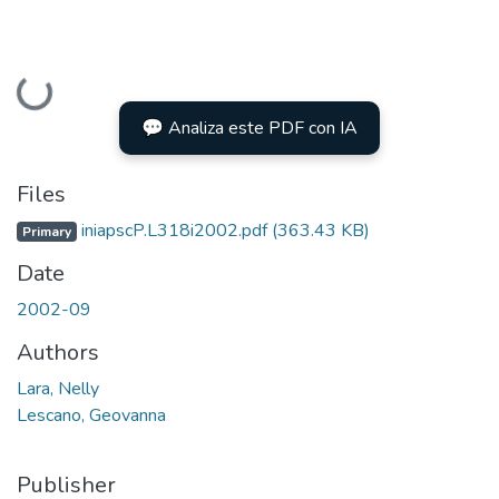
Loading...
💬 Analiza este PDF con IA
Files
iniapscP.L318i2002.pdf
(363.43 KB)
Primary
Date
2002-09
Authors
Lara, Nelly
Lescano, Geovanna
Publisher