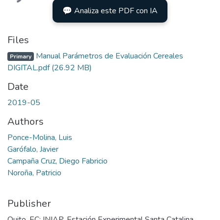
💬 Analiza este PDF con IA
Files
Manual Parámetros de Evaluación Cereales
Primary
DIGITAL.pdf
(26.92 MB)
Date
2019-05
Authors
Ponce-Molina, Luis
Garófalo, Javier
Campaña Cruz, Diego Fabricio
Noroña, Patricio
Publisher
Quito, EC: INIAP, Estación Experimental Santa Catalina