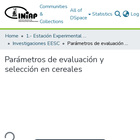
Communities
All of
&
Statistics
Log 
DSpace
Collections
Home
1.- Estación Experimental Santa Catalina
Investigaciones EESC
Parámetros de evaluación y selección en cereales
Parámetros de evaluación y
selección en cereales
ding...