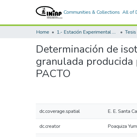
Communities & Collections
All of
Home
1.- Estación Experimental Santa Catalina
Tesi
Determinación de iso
granulada producida 
PACTO
dc.coverage.spatial
E. E. Santa Ca
dc.creator
Poaquiza Yum