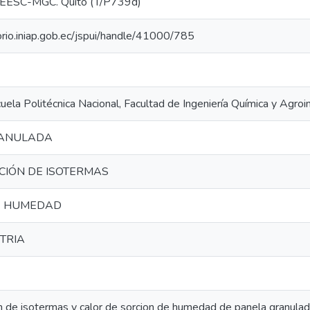
EESC-MGC. Quito (T/P739d)
torio.iniap.gob.ec/jspui/handle/41000/785
cuela Politécnica Nacional, Facultad de Ingeniería Química y Agroi
RANULADA
CIÓN DE ISOTERMAS
E HUMEDAD
TRIA
 de isotermas y calor de sorcion de humedad de panela granulada