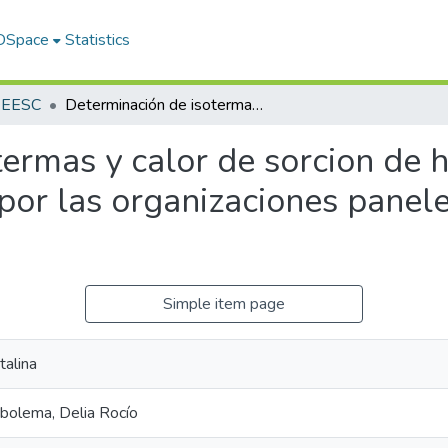
 DSpace
Statistics
s EESC
Determinación de isotermas y calor de sorcion de humedad de panela granulada producida por las organizaciones paneleras de INGAPI y PACTO
termas y calor de sorcion de
por las organizaciones panel
Simple item page
talina
bolema, Delia Rocío