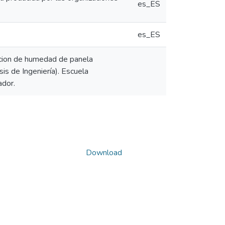
es_ES
es_ES
rcion de humedad de panela
s de Ingeniería). Escuela
ador.
Download