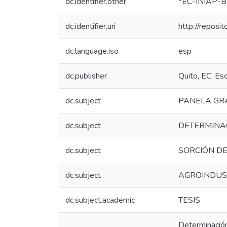
dc.identifier.other
*EC-INIAP-B
dc.identifier.uri
http://reposi
dc.language.iso
esp
dc.publisher
Quito, EC: Es
dc.subject
PANELA G
dc.subject
DETERMINA
dc.subject
SORCIÓN D
dc.subject
AGROINDUS
dc.subject.academic
TESIS
Determinación