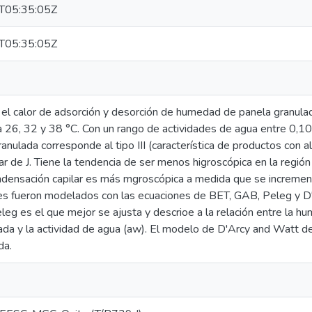
T05:35:05Z
T05:35:05Z
 el calor de adsorción y desorción de humedad de panela granulad
 26, 32 y 38 °C. Con un rango de actividades de agua entre 0,1
anulada corresponde al tipo III (característica de productos con a
ar de J. Tiene la tendencia de ser menos higroscópica en la regió
ndensación capilar es más mgroscópica a medida que se incremen
s fueron modelados con las ecuaciones de BET, GAB, Peleg y D'
g es el que mejor se ajusta y descrioe a la relación entre la hum
ada y la actividad de agua (aw). El modelo de D'Arcy and Watt des
da.