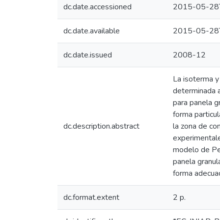
dc.date.accessioned
2015-05-28
dc.date.available
2015-05-28
dc.date.issued
2008-12
La isoterma y
determinada a
para panela gr
forma particul
dc.description.abstract
la zona de co
experimentale
modelo de Pele
panela granul
forma adecua
dc.format.extent
2 p.