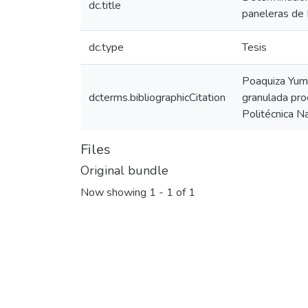
dc.title
paneleras de
dc.type
Tesis
Poaquiza Yumb
dcterms.bibliographicCitation
granulada pro
Politécnica Na
Files
Original bundle
Now showing
1 - 1 of 1