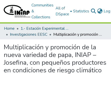
Communities
All of
&
Statistics
Log 
DSpace
Collections
Home
1.- Estación Experimental Santa Catalina
Investigaciones EESC
Multiplicación y promoción de la nueva variedad de papa, INIAP – Josefina, con pequeños productores en condiciones de riesgo climático
Multiplicación y promoción de la
nueva variedad de papa, INIAP –
Josefina, con pequeños productores
en condiciones de riesgo climático