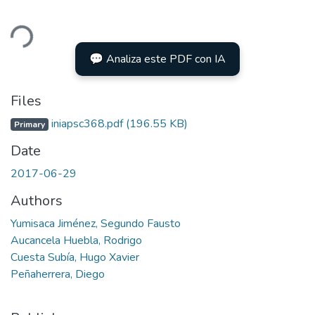
ding...
💬 Analiza este PDF con IA
Files
iniapsc368.pdf
(196.55 KB)
Primary
Date
2017-06-29
Authors
Yumisaca Jiménez, Segundo Fausto
Aucancela Huebla, Rodrigo
Cuesta Subía, Hugo Xavier
Peñaherrera, Diego