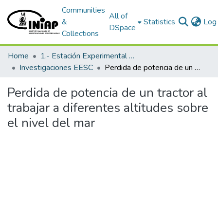
Communities
All of
&
Statistics
Log 
DSpace
Collections
Home
1.- Estación Experimental Santa Catalina
Investigaciones EESC
Perdida de potencia de un tractor al trabajar a diferentes altitudes sobre el nivel del mar
Perdida de potencia de un tractor al
trabajar a diferentes altitudes sobre
el nivel del mar