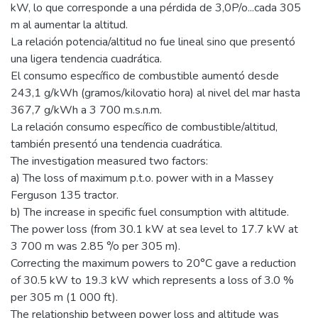
kW, lo que corresponde a una pérdida de 3,0P/o...cada 305
m al aumentar la altitud.
La relación potencia/altitud no fue lineal sino que presentó
una ligera tendencia cuadrática.
El consumo específico de combustible aumentó desde
243,1 g/kWh (gramos/kilovatio hora) al nivel del mar hasta
367,7 g/kWh a 3 700 m.s.n.m.
La relación consumo específico de combustible/altitud,
también presentó una tendencia cuadrática.
The investigation measured two factors:
a) The loss of maximum p.t.o. power with in a Massey
Ferguson 135 tractor.
b) The increase in specific fuel consumption with altitude.
The power loss (from 30.1 kW at sea level to 17.7 kW at
3 700 m was 2.85 °/o per 305 m).
Correcting the maximum powers to 20°C gave a reduction
of 30.5 kW to 19.3 kW which represents a loss of 3.0 %
per 305 m (1 000 ft).
The relationship between power loss and altitude was