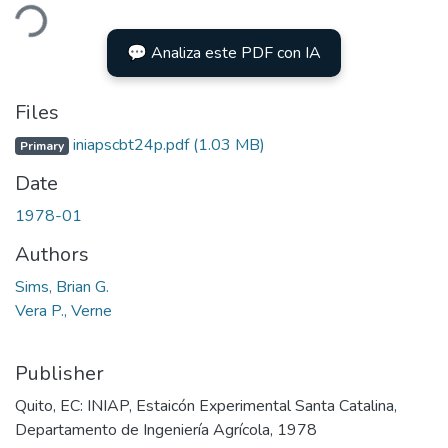
ading...
💬 Analiza este PDF con IA
Files
iniapscbt24p.pdf
(1.03 MB)
Primary
Date
1978-01
Authors
Sims, Brian G.
Vera P., Verne
Publisher
Quito, EC: INIAP, Estaicón Experimental Santa Catalina,
Departamento de Ingeniería Agrícola, 1978