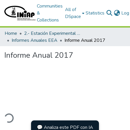
Communities
All of
&
Statistics
Log 
DSpace
Collections
Home
2.- Estación Experimental Austro
Informes Anuales EEA
Informe Anual 2017
Informe Anual 2017
ading...
💬 Analiza este PDF con IA