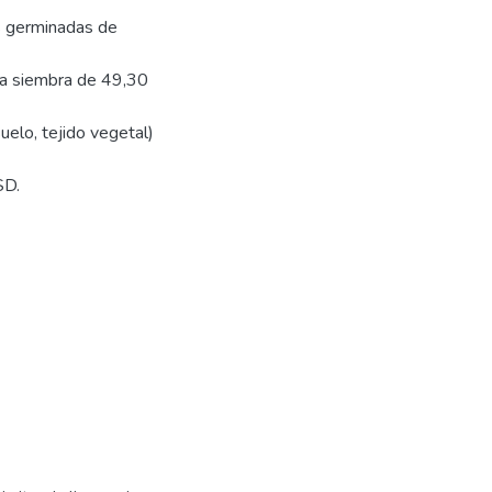
s germinadas de
 la siembra de 49,30
elo, tejido vegetal)
SD.