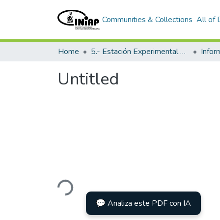
Communities & Collections
All of
Home
5.- Estación Experimental Santo Domingo
Info
Untitled
Loading...
💬 Analiza este PDF con IA