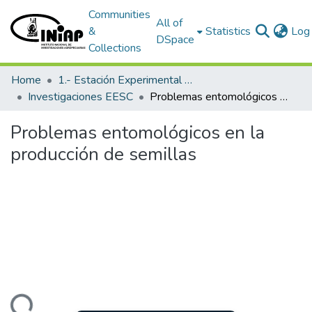
Communities
All of
&
Statistics
Log 
DSpace
Collections
Home
1.- Estación Experimental Santa Catalina
Investigaciones EESC
Problemas entomológicos en la producción de semillas
Problemas entomológicos en la
producción de semillas