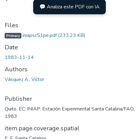
oading...
💬 Analiza este PDF con IA
Files
iniapsc51pe.pdf
(233.23 KB)
Primary
Date
1983-11-14
Authors
Vásquez A., Víctor
Publisher
Quito, EC: INIAP, Estación Experimental Santa Catalina/FAO,
1983
item.page.coverage.spatial
E. E. Santa Catalina