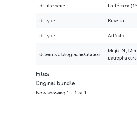
dc.title.serie
La Técnica (1
dc.type
Revista
dc.type
Artículo
Mejía, N., Men
dcterms.bibliographicCitation
(Jatropha cur
Files
Original bundle
Now showing
1 - 1 of 1