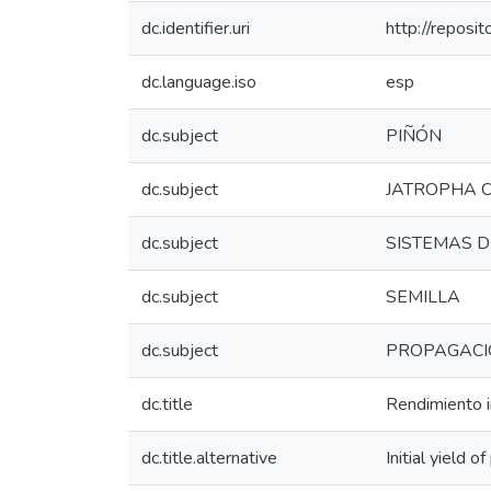
dc.identifier.uri
http://reposi
dc.language.iso
esp
dc.subject
PIÑÓN
dc.subject
JATROPHA 
dc.subject
SISTEMAS D
dc.subject
SEMILLA
dc.subject
PROPAGACI
dc.title
Rendimiento i
dc.title.alternative
Initial yield 