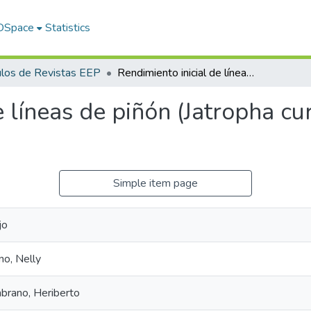
 DSpace
Statistics
ulos de Revistas EEP
Rendimiento inicial de líneas de piñón (Jatropha curcas L.) bajo dos métodos de siembra
 líneas de piñón (Jatropha cur
Simple item page
jo
o, Nelly
rano, Heriberto