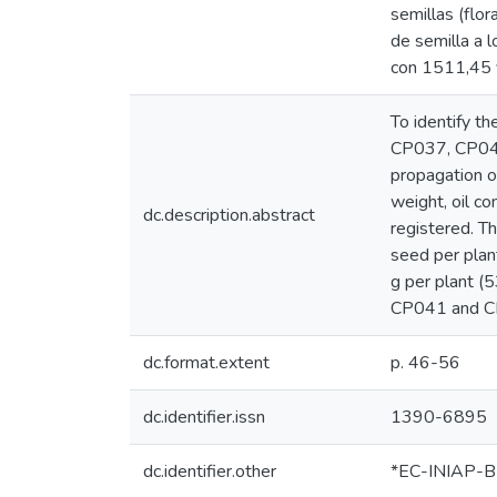
semillas (flo
de semilla a 
con 1511,45 
To identify th
CP037, CP04
propagation o
weight, oil co
dc.description.abstract
registered. T
seed per plan
g per plant (
CP041 and CP
dc.format.extent
p. 46-56
dc.identifier.issn
1390-6895
dc.identifier.other
*EC-INIAP-BE