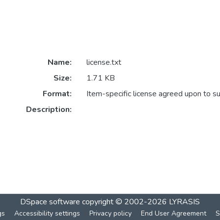
Name:
license.txt
Size:
1.71 KB
Format:
Item-specific license agreed upon to s
Description:
DSpace software
copyright © 2002-2026
LYRASIS
gs
Accessibility settings
Privacy policy
End User Agreement
S