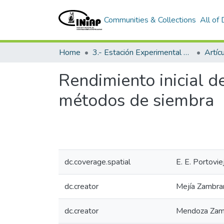
Communities & Collections
All of
Home
3.- Estación Experimental Portoviejo
Artíc
Rendimiento inicial de
métodos de siembra
dc.coverage.spatial
E. E. Portovie
dc.creator
Mejía Zambran
dc.creator
Mendoza Zamb