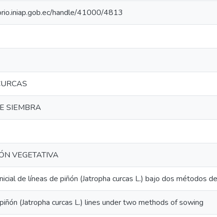
torio.iniap.gob.ec/handle/41000/4813
CURCAS
E SIEMBRA
ÓN VEGETATIVA
nicial de líneas de piñón (Jatropha curcas L.) bajo dos métodos d
of piñón (Jatropha curcas L.) lines under two methods of sowing