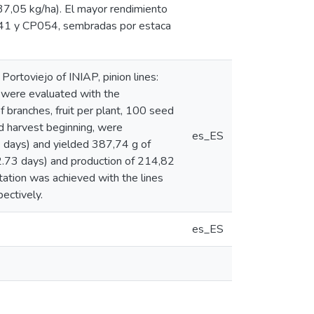
37,05 kg/ha). El mayor rendimiento
P041 y CP054, sembradas por estaca
 Portoviejo of INIAP, pinion lines:
ere evaluated with the
 branches, fruit per plant, 100 seed
and harvest beginning, were
es_ES
7 days) and yielded 387,74 g of
2.73 days) and production of 214,82
tation was achieved with the lines
ectively.
es_ES