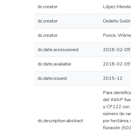
dc.creator
López Mendoza
dc.creator
Cedeño Solórz
dc.creator
Ponce, Wilme
dc.date.accessioned
2018-02-09
dc.date.available
2018-02-09
dc.date.issued
2015-12
Para identific
del INIAP fu
y CP122 con l
número de ram
dc.description.abstract
por hectárea, 
floración (50