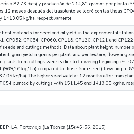
ración a 82,73 días) y producción de 214,82 gramos por planta (5
los 12 meses después del trasplante se logró con las líneas C
y 1413,05 kg/ha, respectivamente.
e best materials for seed and oil yield, in the experimental station
1, CP052, CP054, CP060, CP118, CP120, CP121 and CP122 w
f seeds and cuttings methods. Data about plant height, number of
ntent, grain yield in grams per plant, and per hectare, flowering 
he plants from cuttings were earlier to flowering beginning (50.0
t (969,36 kg / ha) compared to those from seed (flowering to 8
537,05 kg/ha). The higher seed yield at 12 months after transplan
054 planted by cuttings with 1511,45 and 1413,05 kg/ha, resp
EP-LA. Portoviejo (La Técnica (15):46-56. 2015)