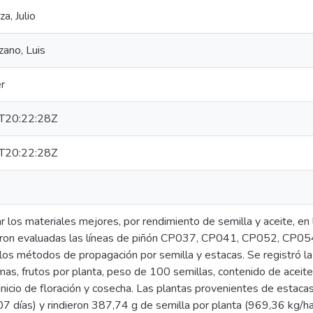
, Julio
ano, Luis
r
T20:22:28Z
T20:22:28Z
ar los materiales mejores, por rendimiento de semilla y aceite, e
eron evaluadas las líneas de piñón CP037, CP041, CP052, CP
os métodos de propagación por semilla y estacas. Se registró la 
as, frutos por planta, peso de 100 semillas, contenido de aceite
inicio de floración y cosecha. Las plantas provenientes de estaca
,07 días) y rindieron 387,74 g de semilla por planta (969,36 kg/ha