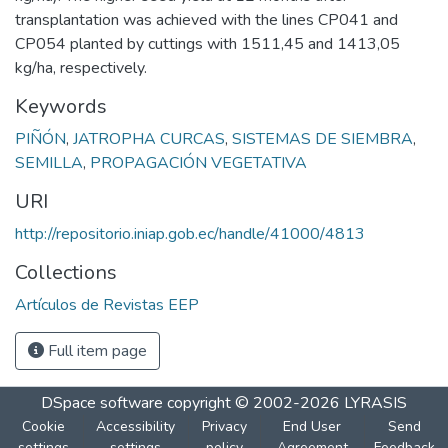
transplantation was achieved with the lines CP041 and
CP054 planted by cuttings with 1511,45 and 1413,05
kg/ha, respectively.
Keywords
PIÑÓN
,
JATROPHA CURCAS
,
SISTEMAS DE SIEMBRA
,
SEMILLA
,
PROPAGACIÓN VEGETATIVA
URI
http://repositorio.iniap.gob.ec/handle/41000/4813
Collections
Artículos de Revistas EEP
Full item page
DSpace software
copyright © 2002-2026
LYRASIS
Cookie
Accessibility
Privacy
End User
Send
settings
settings
policy
Agreement
Feedback