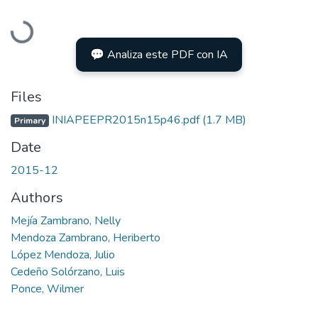
Loading...
💬 Analiza este PDF con IA
Files
INIAPEEPR2015n15p46.pdf
(1.7 MB)
Primary
Date
2015-12
Authors
Mejía Zambrano, Nelly
Mendoza Zambrano, Heriberto
López Mendoza, Julio
Cedeño Solórzano, Luis
Ponce, Wilmer