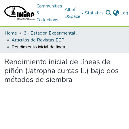
Communities
All of
&
Statistics
Log 
DSpace
Collections
Home
3.- Estación Experimental Portoviejo
Artículos de Revistas EEP
Rendimiento inicial de líneas de piñón (Jatropha curcas L.) bajo dos métodos de siembra
Rendimiento inicial de líneas de
piñón (Jatropha curcas L.) bajo dos
métodos de siembra