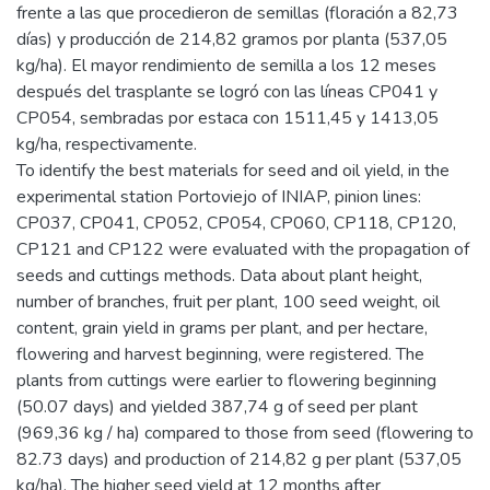
frente a las que procedieron de semillas (floración a 82,73
días) y producción de 214,82 gramos por planta (537,05
kg/ha). El mayor rendimiento de semilla a los 12 meses
después del trasplante se logró con las líneas CP041 y
CP054, sembradas por estaca con 1511,45 y 1413,05
kg/ha, respectivamente.
To identify the best materials for seed and oil yield, in the
experimental station Portoviejo of INIAP, pinion lines:
CP037, CP041, CP052, CP054, CP060, CP118, CP120,
CP121 and CP122 were evaluated with the propagation of
seeds and cuttings methods. Data about plant height,
number of branches, fruit per plant, 100 seed weight, oil
content, grain yield in grams per plant, and per hectare,
flowering and harvest beginning, were registered. The
plants from cuttings were earlier to flowering beginning
(50.07 days) and yielded 387,74 g of seed per plant
(969,36 kg / ha) compared to those from seed (flowering to
82.73 days) and production of 214,82 g per plant (537,05
kg/ha). The higher seed yield at 12 months after