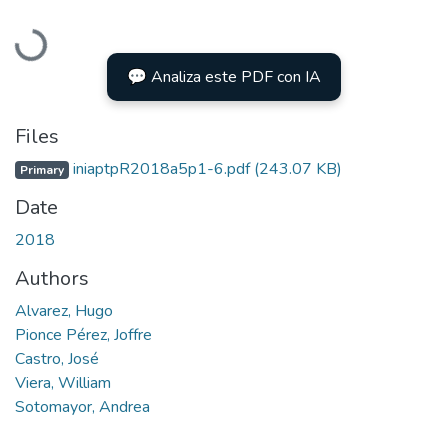
Loading...
💬 Analiza este PDF con IA
Files
iniaptpR2018a5p1-6.pdf
(243.07 KB)
Primary
Date
2018
Authors
Alvarez, Hugo
Pionce Pérez, Joffre
Castro, José
Viera, William
Sotomayor, Andrea