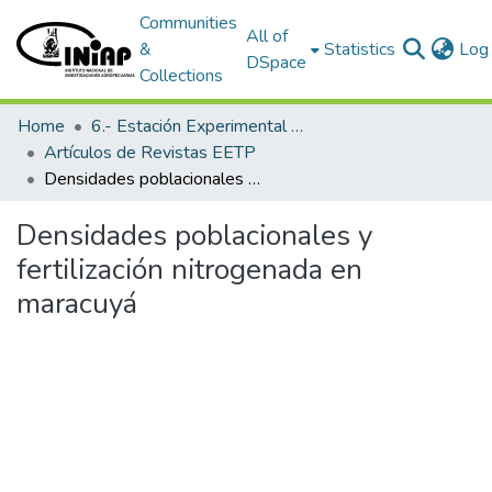
Communities
All of
&
Statistics
Log 
DSpace
Collections
Home
6.- Estación Experimental Tropical Pichilingue
Artículos de Revistas EETP
Densidades poblacionales y fertilización nitrogenada en maracuyá
Densidades poblacionales y
fertilización nitrogenada en
maracuyá