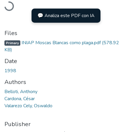
Loading...
💬 Analiza este PDF con IA
Files
INIAP Moscas Blancas como plaga.pdf
(578.92
Primary
KB)
Date
1998
Authors
Belloti, Anthony
Cardona, César
Valarezo Cely, Oswaldo
Publisher