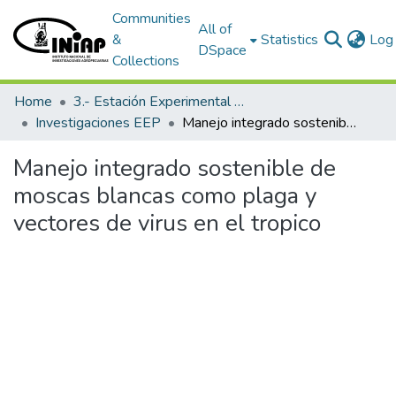
Communities
All of
&
Statistics
Log 
DSpace
Collections
Home
3.- Estación Experimental Portoviejo
Investigaciones EEP
Manejo integrado sostenible de moscas blancas como plaga y vectores de virus en el tropico
Manejo integrado sostenible de
moscas blancas como plaga y
vectores de virus en el tropico