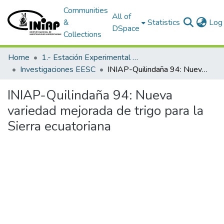
Communities
All of
&
Statistics
Log 
DSpace
Collections
Home
1.- Estación Experimental Santa Catalina
Investigaciones EESC
INIAP-Quilindaña 94: Nueva variedad mejorada de trigo para la Sierra ecuatoriana
INIAP-Quilindaña 94: Nueva
variedad mejorada de trigo para la
Sierra ecuatoriana