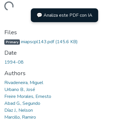
Loading...
💬 Analiza este PDF con IA
Files
iniapscpl143.pdf
(145.6 KB)
Primary
Date
1994-08
Authors
Rivadeneira, Miguel
Urbano B., José
Freire Morales, Ernesto
Abad G., Segundo
Díaz J., Nelson
Marcillo, Ramiro