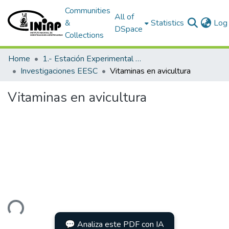
Communities
All of
&
Statistics
Log 
DSpace
Collections
Home
1.- Estación Experimental Santa Catalina
Investigaciones EESC
Vitaminas en avicultura
Vitaminas en avicultura
ding...
💬 Analiza este PDF con IA