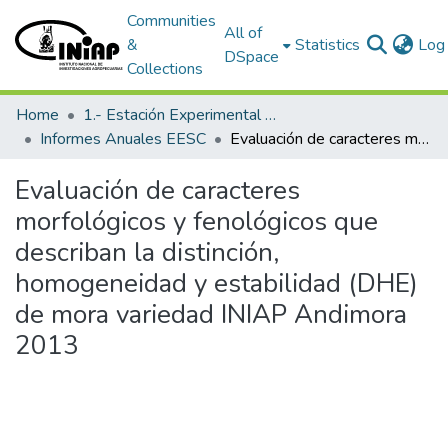
Communities
All of
&
Statistics
Log 
DSpace
Collections
Home
1.- Estación Experimental Santa Catalina
Informes Anuales EESC
Evaluación de caracteres morfológicos y fenológicos que describan la distinción, homogeneidad y estabilidad (DHE) de mora variedad INIAP Andimora 2013
Evaluación de caracteres
morfológicos y fenológicos que
describan la distinción,
homogeneidad y estabilidad (DHE)
de mora variedad INIAP Andimora
2013