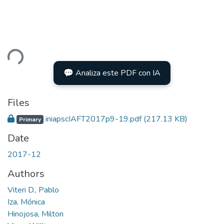
ding...
💬 Analiza este PDF con IA
Files
iniapscIAFT2017p9-19.pdf
(217.13 KB)
Primary
Date
2017-12
Authors
Viteri D., Pablo
Iza, Mónica
Hinojosa, Milton