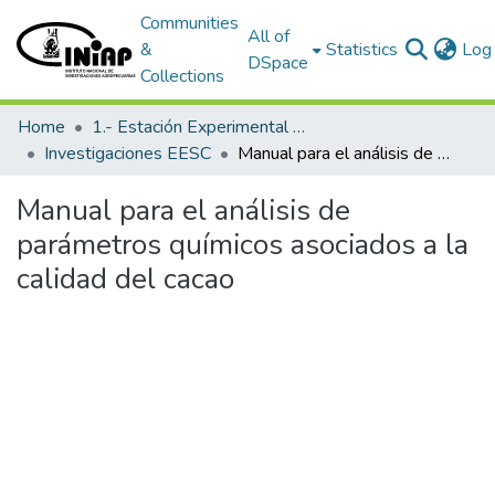
Communities
All of
&
Statistics
Log 
DSpace
Collections
Home
1.- Estación Experimental Santa Catalina
Investigaciones EESC
Manual para el análisis de parámetros químicos asociados a la calidad del cacao
Manual para el análisis de
parámetros químicos asociados a la
calidad del cacao