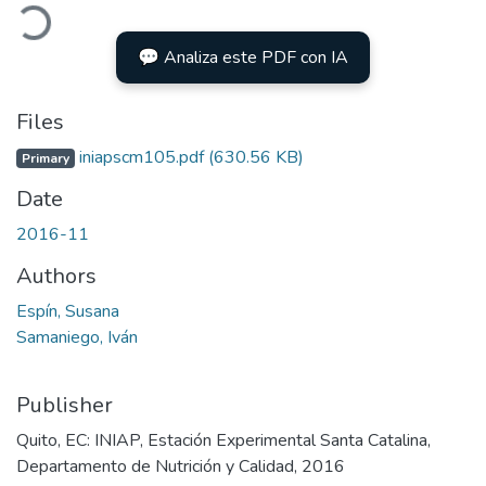
oading...
💬 Analiza este PDF con IA
Files
iniapscm105.pdf
(630.56 KB)
Primary
Date
2016-11
Authors
Espín, Susana
Samaniego, Iván
Publisher
Quito, EC: INIAP, Estación Experimental Santa Catalina,
Departamento de Nutrición y Calidad, 2016