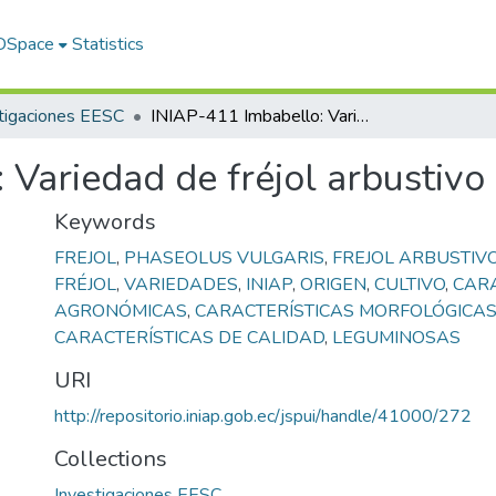
 DSpace
Statistics
tigaciones EESC
INIAP-411 Imbabello: Variedad de fréjol arbustivo
Variedad de fréjol arbustivo
Keywords
FREJOL
,
PHASEOLUS VULGARIS
,
FREJOL ARBUSTIV
FRÉJOL
,
VARIEDADES
,
INIAP
,
ORIGEN
,
CULTIVO
,
CARA
AGRONÓMICAS
,
CARACTERÍSTICAS MORFOLÓGICA
CARACTERÍSTICAS DE CALIDAD
,
LEGUMINOSAS
URI
http://repositorio.iniap.gob.ec/jspui/handle/41000/272
Collections
Investigaciones EESC