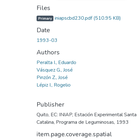
Files
iniapscbd230.pdf
(510.95 KB)
Primary
Date
1993-03
Authors
Peralta I., Eduardo
Vásquez G., José
Pinzón Z., José
Lépiz I., Rogelio
Publisher
Quito, EC: INIAP, Estación Experimental Santa
Catalina, Programa de Leguminosas, 1993
item.page.coverage.spatial