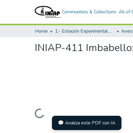
Communities & Collections
All of
Home
1.- Estación Experimental Santa Catalina
Inves
INIAP-411 Imbabello: 
Loading...
💬 Analiza este PDF con IA