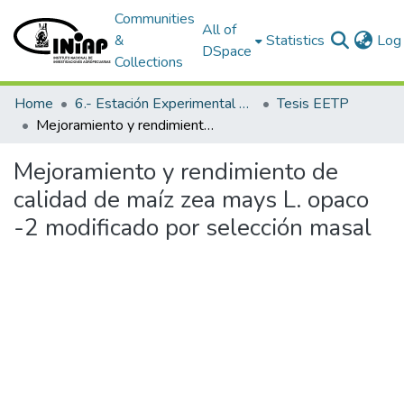
Communities
All of
&
Statistics
Log 
DSpace
Collections
Home
6.- Estación Experimental Tropical Pichilingue
Tesis EETP
Mejoramiento y rendimiento de calidad de maíz zea mays L. opaco -2 modificado por selección masal
Mejoramiento y rendimiento de
calidad de maíz zea mays L. opaco
-2 modificado por selección masal