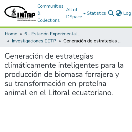
Communities
All of
&
Statistics
Log 
DSpace
Collections
Home
6.- Estación Experimental Tropical Pichilingue
Investigaciones EETP
Generación de estrategias climáticamente inteligentes para la producción de biomasa forrajera y su transformación en proteína animal en el Litoral ecuatoriano.
Generación de estrategias
climáticamente inteligentes para la
producción de biomasa forrajera y
su transformación en proteína
animal en el Litoral ecuatoriano.