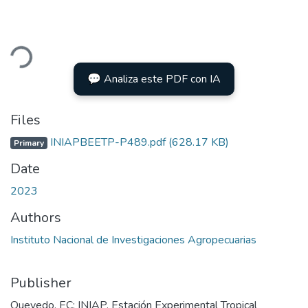
ding...
💬 Analiza este PDF con IA
Files
INIAPBEETP-P489.pdf
(628.17 KB)
Primary
Date
2023
Authors
Instituto Nacional de Investigaciones Agropecuarias
Publisher
Quevedo, EC: INIAP, Estación Experimental Tropical