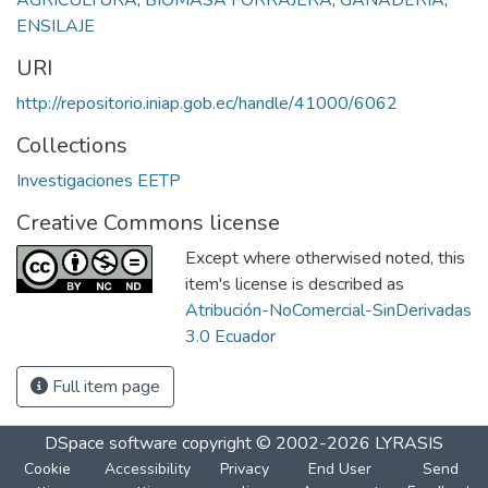
ENSILAJE
URI
http://repositorio.iniap.gob.ec/handle/41000/6062
Collections
Investigaciones EETP
Creative Commons license
Except where otherwised noted, this
item's license is described as
Atribución-NoComercial-SinDerivadas
3.0 Ecuador
Full item page
DSpace software
copyright © 2002-2026
LYRASIS
Cookie
Accessibility
Privacy
End User
Send