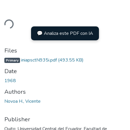
ding...
💬 Analiza este PDF con IA
Files
iniapsctN935i.pdf
(493.55 KB)
Primary
Date
1968
Authors
Novoa H., Vicente
Publisher
Quito: Universidad Central del Ecuador, Facultad de