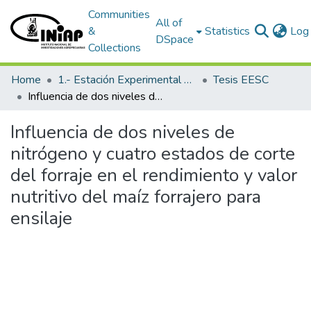
Communities
All of
&
Statistics
Log 
DSpace
Collections
Home
1.- Estación Experimental Santa Catalina
Tesis EESC
Influencia de dos niveles de nitrógeno y cuatro estados de corte del forraje en el rendimiento y valor nutritivo del maíz forrajero para ensilaje
Influencia de dos niveles de
nitrógeno y cuatro estados de corte
del forraje en el rendimiento y valor
nutritivo del maíz forrajero para
ensilaje