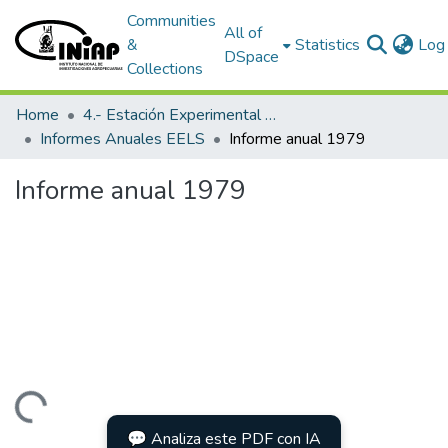
Communities
All of
&
Statistics
Log 
DSpace
Collections
Home
4.- Estación Experimental Litoral Sur
Informes Anuales EELS
Informe anual 1979
Informe anual 1979
Loading...
💬 Analiza este PDF con IA