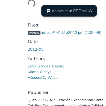
Loading...
💬 Analiza este PDF con IA
Files
iniapscP.M113e2012.pdf
(1.05 MB)
Primary
Date
2012-05
Authors
Brito Grandes, Beatriz
Macas, Gladys
Vásquez C., Wilson
Publisher
Quito, EC: INIAP, Estación Experimental Santa
Catalina, Departamento de Nutrición y Calidad,