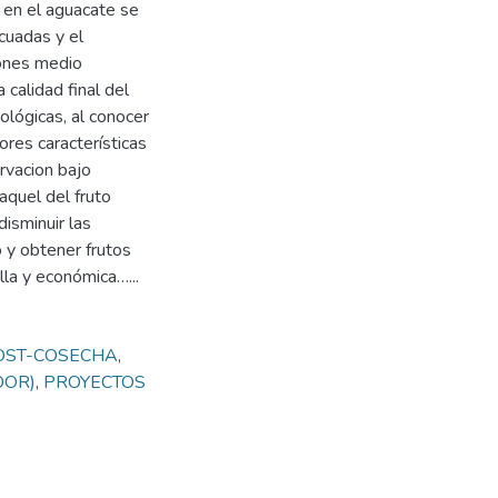
 en el aguacate se
cuadas y el
iones medio
 calidad final del
nológicas, al conocer
res características
rvacion bajo
aquel del fruto
disminuir las
 y obtener frutos
la y económica…...
OST-COSECHA
,
DOR)
,
PROYECTOS