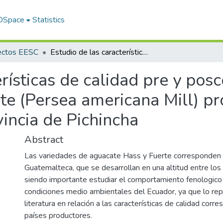
 DSpace
Statistics
ectos EESC
Estudio de las características de calidad pre y poscosecha en dos variedades de aguacate (Persea americana Mill) provenientes de dos localidades de la provincia de Pichincha
erísticas de calidad pre y pos
te (Persea americana Mill) pr
vincia de Pichincha
Abstract
Las variedades de aguacate Hass y Fuerte corresponden a
Guatemalteca, que se desarrollan en una altitud entre lo
siendo importante estudiar el comportamiento fenologico 
condiciones medio ambientales del Ecuador, ya que lo rep
literatura en relación a las características de calidad corr
países productores.