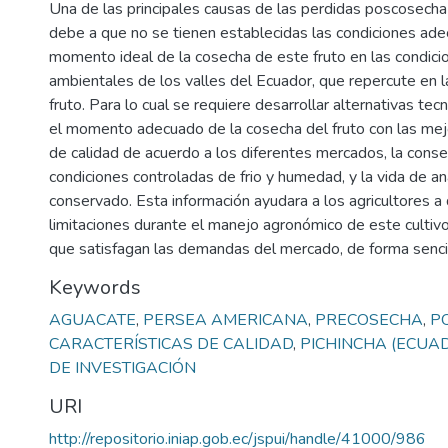
Una de las principales causas de las perdidas poscosecha
debe a que no se tienen establecidas las condiciones ade
momento ideal de la cosecha de este fruto en las condic
ambientales de los valles del Ecuador, que repercute en la
fruto. Para lo cual se requiere desarrollar alternativas tec
el momento adecuado de la cosecha del fruto con las mejo
de calidad de acuerdo a los diferentes mercados, la conse
condiciones controladas de frio y humedad, y la vida de an
conservado. Esta información ayudara a los agricultores a 
limitaciones durante el manejo agronómico de este cultivo
que satisfagan las demandas del mercado, de forma sencil
Keywords
AGUACATE
,
PERSEA AMERICANA
,
PRECOSECHA
,
P
CARACTERÍSTICAS DE CALIDAD
,
PICHINCHA (ECUA
DE INVESTIGACIÓN
URI
http://repositorio.iniap.gob.ec/jspui/handle/41000/986