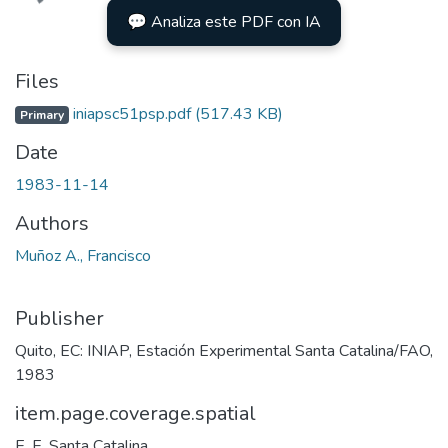
💬 Analiza este PDF con IA
Files
iniapsc51psp.pdf
(517.43 KB)
Primary
Date
1983-11-14
Authors
Muñoz A., Francisco
Publisher
Quito, EC: INIAP, Estación Experimental Santa Catalina/FAO,
1983
item.page.coverage.spatial
E. E. Santa Catalina