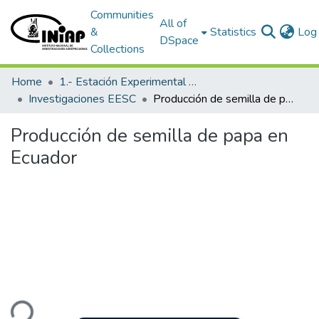
Communities
All of
&
Statistics
Log 
DSpace
Collections
Home
1.- Estación Experimental Santa Catalina
Investigaciones EESC
Producción de semilla de papa en Ecuador
Producción de semilla de papa en
Ecuador
ding...