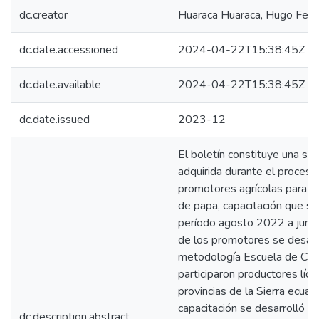
dc.creator
Huaraca Huaraca, Hugo Fer
dc.date.accessioned
2024-04-22T15:38:45Z
dc.date.available
2024-04-22T15:38:45Z
dc.date.issued
2023-12
El boletín constituye una sín
adquirida durante el proceso
promotores agrícolas para la
de papa, capacitación que se
período agosto 2022 a junio
de los promotores se desarr
metodología Escuela de Ca
participaron productores líde
provincias de la Sierra ecuat
capacitación se desarrolló e
dc.description.abstract