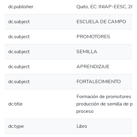
dc.publisher
Quito, EC: INIAP-EESC, 20
dc.subject
ESCUELA DE CAMPO
dc.subject
PROMOTORES
dc.subject
SEMILLA
dc.subject
APRENDIZAJE
dc.subject
FORTALECIMIENTO
Formación de promotores agr
dc.title
producción de semilla de pap
proceso
dc.type
Libro