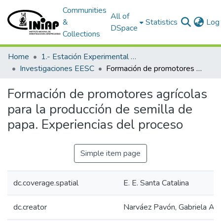
Communities
All of
&
Statistics
Log 
DSpace
Collections
Home
1.- Estación Experimental Santa Catalina
Investigaciones EESC
Formación de promotores agrícolas para la producción de semilla de papa. Experiencias del proceso
Formación de promotores agrícolas
para la producción de semilla de
papa. Experiencias del proceso
Simple item page
dc.coverage.spatial
E. E. Santa Catalina
dc.creator
Narváez Pavón, Gabriela Al