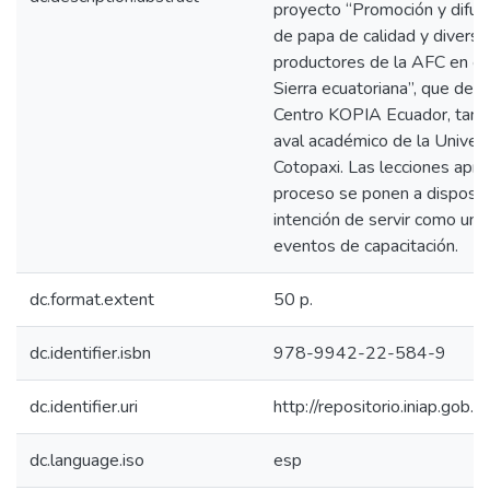
proyecto “Promoción y difusi
de papa de calidad y diversif
productores de la AFC en cin
Sierra ecuatoriana”, que des
Centro KOPIA Ecuador, tamb
aval académico de la Univer
Cotopaxi. Las lecciones apr
proceso se ponen a disposici
intención de servir como una 
eventos de capacitación.
dc.format.extent
50 p.
dc.identifier.isbn
978-9942-22-584-9
dc.identifier.uri
http://repositorio.iniap.go
dc.language.iso
esp