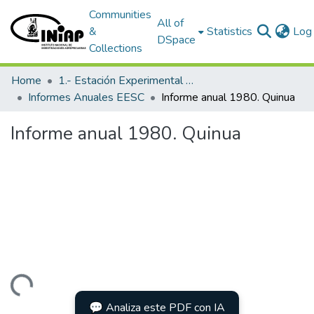
Communities
All of
&
Statistics
Log 
DSpace
Collections
Home
1.- Estación Experimental Santa Catalina
Informes Anuales EESC
Informe anual 1980. Quinua
Informe anual 1980. Quinua
Loading...
💬 Analiza este PDF con IA