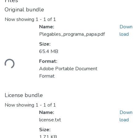
Files
Original bundle
Now showing
1 - 1 of 1
Name:
Down
Plegables_programa_papa.pdf
load
Size:
65.4 MB
ding...
Format:
Adobe Portable Document
Format
License bundle
Now showing
1 - 1 of 1
Name:
Down
license.txt
load
Size:
1.71 KB