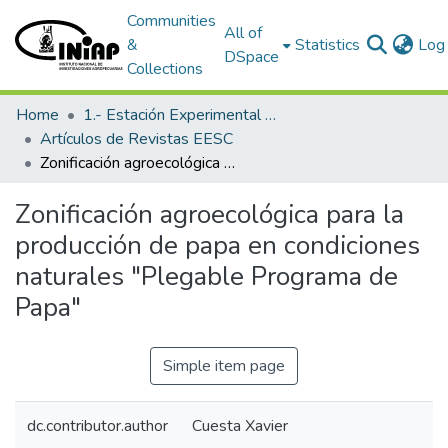
Communities
All of
&
Statistics
Log 
DSpace
Collections
Home
1.- Estación Experimental Santa Catalina
Artículos de Revistas EESC
Zonificación agroecológica para la producción de papa en condiciones naturales "Plegable Programa de Papa"
Zonificación agroecológica para la
producción de papa en condiciones
naturales "Plegable Programa de
Papa"
Simple item page
dc.contributor.author
Cuesta Xavier