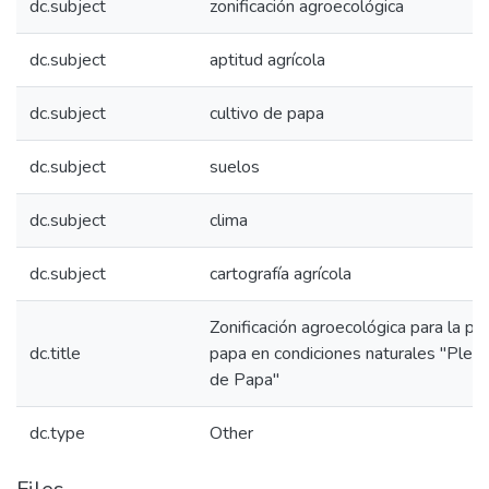
dc.subject
zonificación agroecológica
dc.subject
aptitud agrícola
dc.subject
cultivo de papa
dc.subject
suelos
dc.subject
clima
dc.subject
cartografía agrícola
Zonificación agroecológica para la pr
dc.title
papa en condiciones naturales "Ple
de Papa"
dc.type
Other