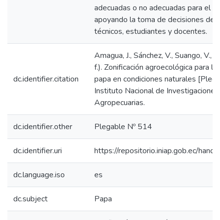
adecuadas o no adecuadas para el cu
apoyando la toma de decisiones de ag
técnicos, estudiantes y docentes.
Amagua, J., Sánchez, V., Suango, V., & 
f.). Zonificación agroecológica para l
dc.identifier.citation
papa en condiciones naturales [Plega
Instituto Nacional de Investigaciones
Agropecuarias.
dc.identifier.other
Plegable Nº 514
dc.identifier.uri
https://repositorio.iniap.gob.ec/ha
dc.language.iso
es
dc.subject
Papa