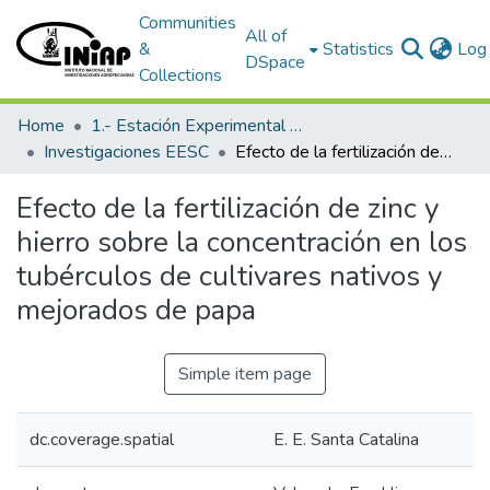
Communities
All of
&
Statistics
Log 
DSpace
Collections
Home
1.- Estación Experimental Santa Catalina
Investigaciones EESC
Efecto de la fertilización de zinc y hierro sobre la concentración en los tubérculos de cultivares nativos y mejorados de papa
Efecto de la fertilización de zinc y
hierro sobre la concentración en los
tubérculos de cultivares nativos y
mejorados de papa
Simple item page
dc.coverage.spatial
E. E. Santa Catalina