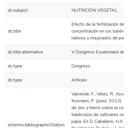
dc.subject
NUTRICIÓN VEGETAL
Efecto de la fertilización de z
dc.title
concentración en los tubércu
nativos y mejorados de pap
dc.title.alternative
V Congreso Ecuatoriano de 
dc.type
Congreso
dc.type
Artículo
Valverde, F., Vélez, R., Alvar
Kromann, P. (junio, 2013). Efe
de zinc y hierro sobre la con
tubérculos de cultivares nat
papa. En D. Caballero, H.X. C
dcterms.bibliographicCitation