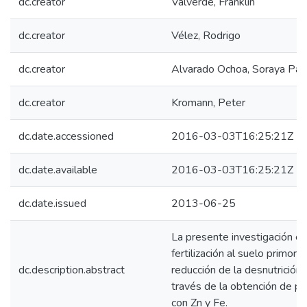
dc.creator
Valverde, Franklin
dc.creator
Vélez, Rodrigo
dc.creator
Alvarado Ochoa, Soraya Patr
dc.creator
Kromann, Peter
dc.date.accessioned
2016-03-03T16:25:21Z
dc.date.available
2016-03-03T16:25:21Z
dc.date.issued
2013-06-25
La presente investigación ev
fertilización al suelo primordi
dc.description.abstract
reducción de la desnutrición 
través de la obtención de pa
con Zn y Fe.