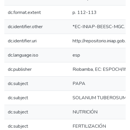
dc.format.extent
p. 112-113
dc.identifier.other
*EC-INIAP-BEESC-MGC. Qui
dc.identifier.uri
http://repositorio.iniap.go
dc.language.iso
esp
dc.publisher
Riobamba, EC: ESPOCH/INI
dc.subject
PAPA
dc.subject
SOLANUM TUBEROSUM
dc.subject
NUTRICIÓN
dc.subject
FERTILIZACIÓN