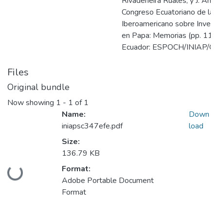
Rivadeneira Ruales, y J. And
Congreso Ecuatoriano de la 
Iberoamericano sobre Invest
en Papa: Memorias (pp. 112
Ecuador: ESPOCH/INIAP/CI
Files
Original bundle
Now showing
1 - 1 of 1
Name:
Down
iniapsc347efe.pdf
load
Size:
136.79 KB
Format:
Loading...
Adobe Portable Document
Format