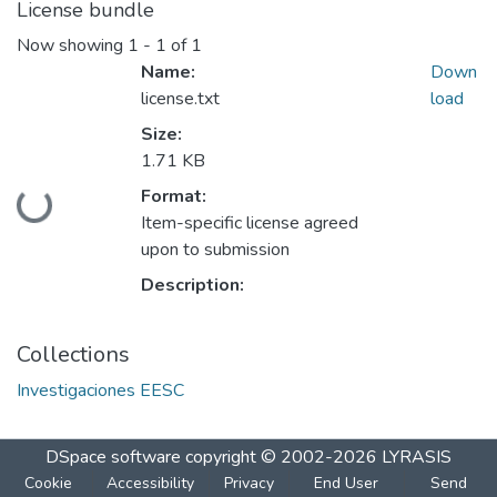
License bundle
Now showing
1 - 1 of 1
Name:
Down
license.txt
load
Size:
1.71 KB
Format:
Loading...
Item-specific license agreed
upon to submission
Description:
Collections
Investigaciones EESC
DSpace software
copyright © 2002-2026
LYRASIS
Cookie
Accessibility
Privacy
End User
Send