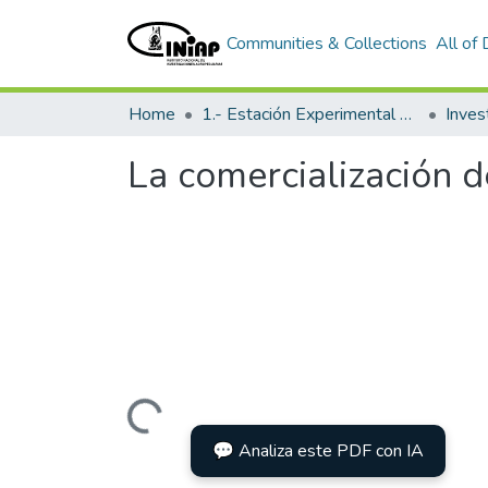
Communities & Collections
All of
Home
1.- Estación Experimental Santa Catalina
Inves
La comercialización 
Loading...
💬 Analiza este PDF con IA