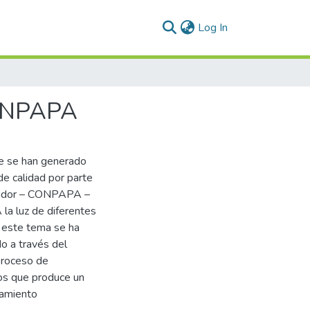
(current)
Log In
CONPAPA
ue se han generado
 de calidad por parte
uador – CONPAPA –
la luz de diferentes
 este tema se ha
o a través del
proceso de
ios que produce un
namiento