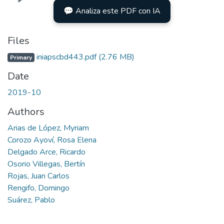
💬 Analiza este PDF con IA
Files
iniapscbd443.pdf
(2.76 MB)
Primary
Date
2019-10
Authors
Arias de López, Myriam
Corozo Ayoví, Rosa Elena
Delgado Arce, Ricardo
Osorio Villegas, Bertín
Rojas, Juan Carlos
Rengifo, Domingo
Suárez, Pablo