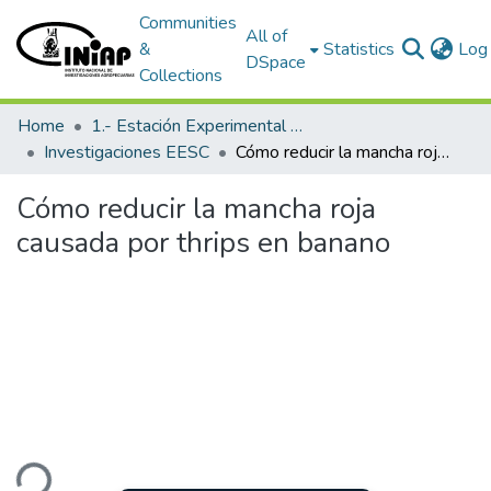
Communities
All of
&
Statistics
Log 
DSpace
Collections
Home
1.- Estación Experimental Santa Catalina
Investigaciones EESC
Cómo reducir la mancha roja causada por thrips en banano
Cómo reducir la mancha roja
causada por thrips en banano
ding...