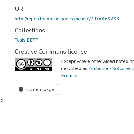
URI
http://repositorio.iniap.gob.ec/handle/41000/6263
Collections
Tesis EETP
Creative Commons license
Except where otherwised noted, thi
described as
Atribución-NoComerci
Ecuador
Full item page
ad