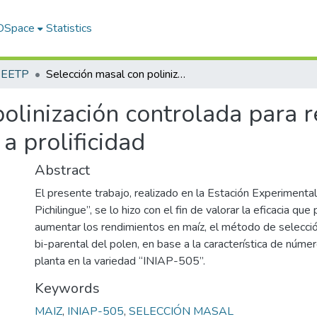
 DSpace
Statistics
s EETP
Selección masal con polinización controlada para rendimiento en maíz. (Zea mays L.) en base a prolificidad
olinización controlada para 
a prolificidad
Abstract
El presente trabajo, realizado en la Estación Experimental 
Pichilingue”, se lo hizo con el fin de valorar la eficacia que
aumentar los rendimientos en maíz, el método de selecció
bi-parental del polen, en base a la característica de núm
planta en la variedad “INIAP-505”.
Keywords
MAIZ
,
INIAP-505
,
SELECCIÓN MASAL