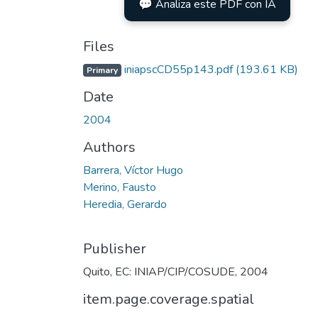
💬 Analiza este PDF con IA
Files
iniapscCD55p143.pdf
(193.61 KB)
Primary
Date
2004
Authors
Barrera, Víctor Hugo
Merino, Fausto
Heredia, Gerardo
Publisher
Quito, EC: INIAP/CIP/COSUDE, 2004
item.page.coverage.spatial