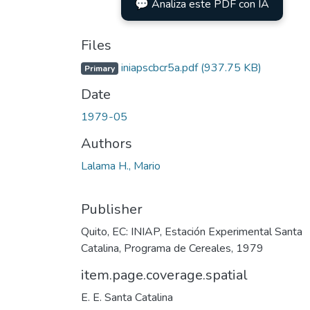
💬 Analiza este PDF con IA
Files
iniapscbcr5a.pdf
(937.75 KB)
Primary
Date
1979-05
Authors
Lalama H., Mario
Publisher
Quito, EC: INIAP, Estación Experimental Santa
Catalina, Programa de Cereales, 1979
item.page.coverage.spatial
E. E. Santa Catalina