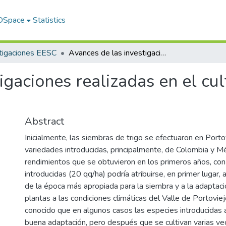
 DSpace
Statistics
tigaciones EESC
Avances de las investigaciones realizadas en el cultivo de trigo en el Litoral ecuatoriano
gaciones realizadas en el cult
Abstract
Inicialmente, las siembras de trigo se efectuaron en Port
variedades introducidas, principalmente, de Colombia y M
rendimientos que se obtuvieron en los primeros años, con 
introducidas (20 qq/ha) podría atribuirse, en primer lugar,
de la época más apropiada para la siembra y a la adaptación
plantas a las condiciones climáticas del Valle de Portovie
conocido que en algunos casos las especies introducidas al
buena adaptación, pero después que se cultivan varias ve