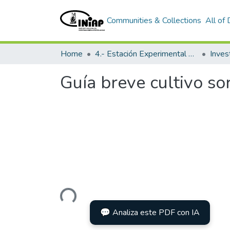
Communities & Collections
All of
Home
4.- Estación Experimental Litoral Sur
Inves
Guía breve cultivo so
Loading...
💬 Analiza este PDF con IA