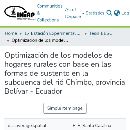
Communities
All of
&
Statistics
Log 
DSpace
Collections
Home
1.- Estación Experimental Santa Catalina
Tesis EESC
Optimización de los modelos de hogares rurales con base en las formas de sustento en la subcuenca del rió Chimbo, provincia Bolívar - Ecuador
Optimización de los modelos de
hogares rurales con base en las
formas de sustento en la
subcuenca del rió Chimbo, provincia
Bolívar - Ecuador
Simple item page
dc.coverage.spatial
E. E. Santa Catalina