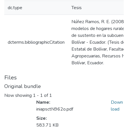
dc.type
Tesis
Núñez Ramos, R. E. (2008). 
modelos de hogares rurales 
de sustento en la subcuenca 
dcterms.bibliographicCitation
Bolívar - Ecuador. (Tesis de 
Estatal de Bolívar, Facultad 
Agropecuarias, Recursos Nat
Bolívar, Ecuador.
Files
Original bundle
Now showing
1 - 1 of 1
Name:
Down
iniapsctN962o.pdf
load
Size:
583.71 KB