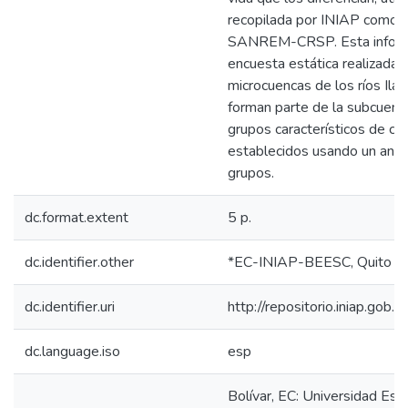
recopilada por INIAP como p
SANREM-CRSP. Esta informa
encuesta estática realizada 
microcuencas de los ríos Il
forman parte de la subcuenca
grupos característicos de ca
establecidos usando un anál
grupos.
dc.format.extent
5 p.
dc.identifier.other
*EC-INIAP-BEESC, Quito (
dc.identifier.uri
http://repositorio.iniap.gob
dc.language.iso
esp
Bolívar, EC: Universidad Esta