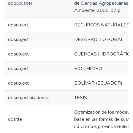
dc.publisher
de Ciencias Agropecuarias, 
Ambiente, 2008. 97 p.
dc.subject
RECURSOS NATURALES
dc.subject
DESARROLLO RURAL
dc.subject
CUENCAS HIDROGRÁFIC
dc.subject
RÍO CHIMBO
dc.subject
BOLÍVAR (ECUADOR)
dc.subject.academic
TESIS
Optimización de los modelos
dc.title
base en las formas de suste
rió Chimbo, provincia Bolívar