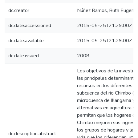
dc.creator
Núñez Ramos, Ruth Eugenia
dc.date.accessioned
2015-05-25T21:29:00Z
dc.date.available
2015-05-25T21:29:00Z
dc.date.issued
2008
Los objetivos de la investigac
las principales determinante
recursos en los diferentes t
subcuenca del río Chimbo (c
microcuenca de Illangama y A
alternativas en agricultura y
permitan que los hogares de 
Chimbo mejoren sus ingresos 
los grupos de hogares y las
dc.description.abstract
vida que los diferencian, util