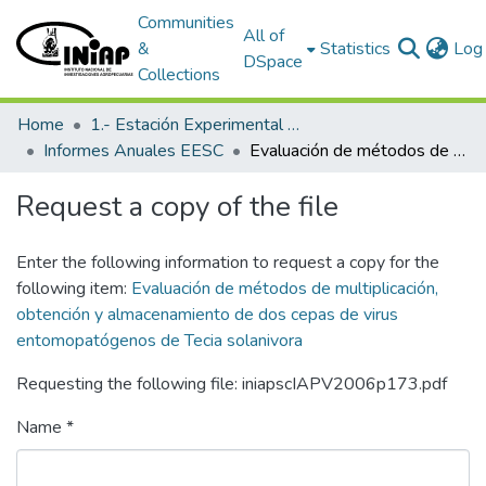
Communities
All of
&
Statistics
Log 
DSpace
Collections
Home
1.- Estación Experimental Santa Catalina
Informes Anuales EESC
Evaluación de métodos de multiplicación, obtención y almacenamiento de dos cepas de virus entomopatógenos de Tecia solanivora
Request a copy of the file
Enter the following information to request a copy for the
following item:
Evaluación de métodos de multiplicación,
obtención y almacenamiento de dos cepas de virus
entomopatógenos de Tecia solanivora
Requesting the following file: iniapscIAPV2006p173.pdf
Name *