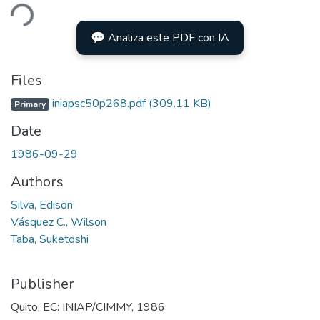
ding...
💬 Analiza este PDF con IA
Files
iniapsc50p268.pdf
(309.11 KB)
Primary
Date
1986-09-29
Authors
Silva, Edison
Vásquez C., Wilson
Taba, Suketoshi
Publisher
Quito, EC: INIAP/CIMMY, 1986