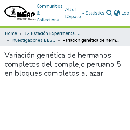
Communities
All of
&
Statistics
Log 
DSpace
Collections
Home
1.- Estación Experimental Santa Catalina
Investigaciones EESC
Variación genética de hermanos completos del complejo peruano 5 en bloques completos al azar
Variación genética de hermanos
completos del complejo peruano 5
en bloques completos al azar