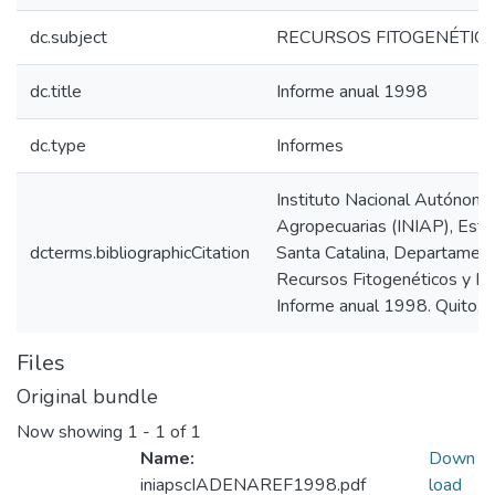
dc.subject
RECURSOS FITOGENÉTIC
dc.title
Informe anual 1998
dc.type
Informes
Instituto Nacional Autónomo
Agropecuarias (INIAP), Esta
dcterms.bibliographicCitation
Santa Catalina, Departament
Recursos Fitogenéticos y Bi
Informe anual 1998. Quito, E
Files
Original bundle
Now showing
1 - 1 of 1
Name:
Down
iniapscIADENAREF1998.pdf
load