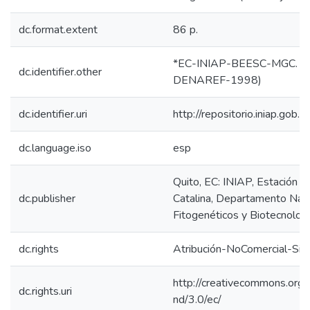
dc.format.extent
86 p.
*EC-INIAP-BEESC-MGC. Qui
dc.identifier.other
DENAREF-1998)
dc.identifier.uri
http://repositorio.iniap.go
dc.language.iso
esp
Quito, EC: INIAP, Estación 
dc.publisher
Catalina, Departamento Nac
Fitogenéticos y Biotecnolog
dc.rights
Atribución-NoComercial-Sin
http://creativecommons.org/
dc.rights.uri
nd/3.0/ec/