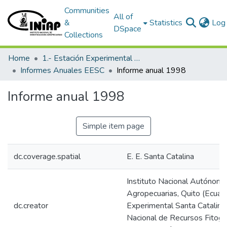
Communities
All of
&
Statistics
Log 
DSpace
Collections
Home
1.- Estación Experimental Santa Catalina
Informes Anuales EESC
Informe anual 1998
Informe anual 1998
Simple item page
dc.coverage.spatial
E. E. Santa Catalina
Instituto Nacional Autónomo
Agropecuarias, Quito (Ecuado
dc.creator
Experimental Santa Catalin
Nacional de Recursos Fitoge