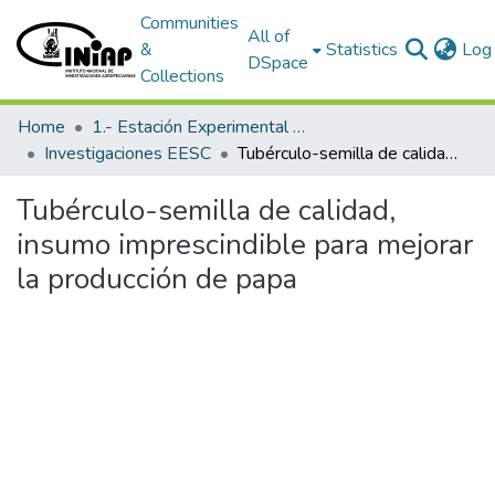
Communities
All of
&
Statistics
Log 
DSpace
Collections
Home
1.- Estación Experimental Santa Catalina
Investigaciones EESC
Tubérculo-semilla de calidad, insumo imprescindible para mejorar la producción de papa
Tubérculo-semilla de calidad,
insumo imprescindible para mejorar
la producción de papa