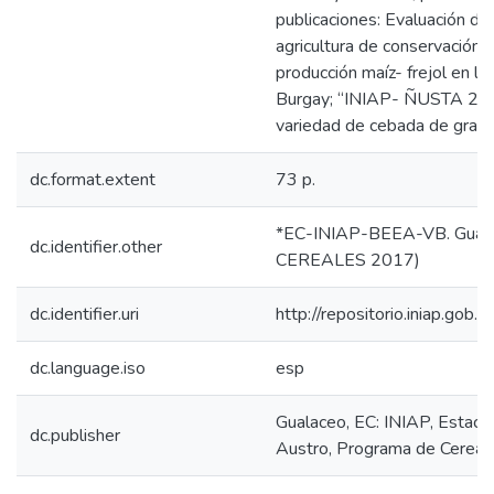
publicaciones: Evaluación de
agricultura de conservación 
producción maíz- frejol en la
Burgay; “INIAP- ÑUSTA 201
variedad de cebada de grano
dc.format.extent
73 p.
*EC-INIAP-BEEA-VB. Guala
dc.identifier.other
CEREALES 2017)
dc.identifier.uri
http://repositorio.iniap.go
dc.language.iso
esp
Gualaceo, EC: INIAP, Estaci
dc.publisher
Austro, Programa de Cereal