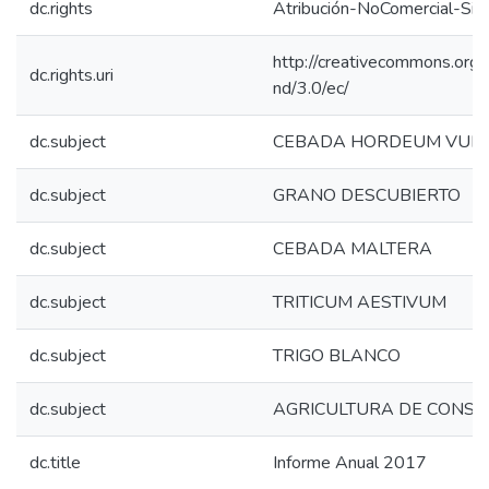
dc.rights
Atribución-NoComercial-Sin
http://creativecommons.org/
dc.rights.uri
nd/3.0/ec/
dc.subject
CEBADA HORDEUM VUL
dc.subject
GRANO DESCUBIERTO
dc.subject
CEBADA MALTERA
dc.subject
TRITICUM AESTIVUM
dc.subject
TRIGO BLANCO
dc.subject
AGRICULTURA DE CONSE
dc.title
Informe Anual 2017