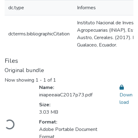
dc.type
Informes
Instituto Nacional de Invest
Agropecuarias (INIAP), Esta
dcterms.bibliographicCitation
Austro, Cereales. (2017). I
Gualaceo, Ecuador.
Files
Original bundle
Now showing
1 - 1 of 1
Name:
iniapeeaiaC2017p73.pdf
Down
load
Size:
Loading...
3.03 MB
Format:
Adobe Portable Document
Format