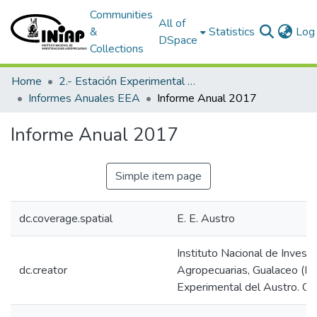
Communities
All of
&
Statistics
Log 
DSpace
Collections
Home
2.- Estación Experimental Austro
Informes Anuales EEA
Informe Anual 2017
Informe Anual 2017
Simple item page
dc.coverage.spatial
E. E. Austro
Instituto Nacional de Invest
dc.creator
Agropecuarias, Gualaceo (Ec
Experimental del Austro. Ce