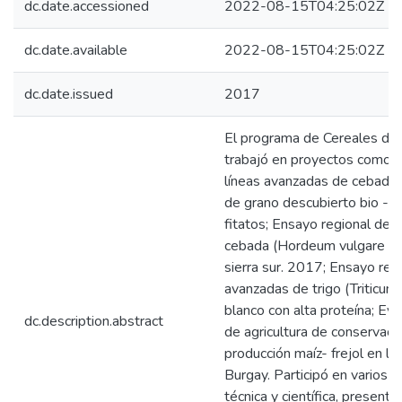
dc.date.accessioned
2022-08-15T04:25:02Z
dc.date.available
2022-08-15T04:25:02Z
dc.date.issued
2017
El programa de Cereales du
trabajó en proyectos como: 
líneas avanzadas de cebada 
de grano descubierto bio -for
fitatos; Ensayo regional de 
cebada (Hordeum vulgare L.)
sierra sur. 2017; Ensayo regi
avanzadas de trigo (Triticum
blanco con alta proteína; Eva
dc.description.abstract
de agricultura de conservaci
producción maíz- frejol en la
Burgay. Participó en varios 
técnica y científica, presenta