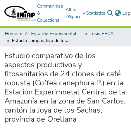
Communities
All of
&
Statistics
Log 
DSpace
Collections
Home
7.- Estación Experimental Central Amazónica
Tesis EECA
Estudio comparativo de los aspectos productivos y fitosanitarios de 24 clones de café robusta (Coffea canephora P.) en la Estación Experimnetal Central de la Amazonía en la zona de San Carlos, cantón la Joya de los Sachas, provincia de Orellana
Estudio comparativo de los
aspectos productivos y
fitosanitarios de 24 clones de café
robusta (Coffea canephora P.) en la
Estación Experimnetal Central de la
Amazonía en la zona de San Carlos,
cantón la Joya de los Sachas,
provincia de Orellana