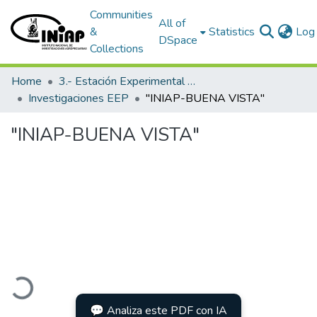
Communities
All of
&
Statistics
Log 
DSpace
Collections
Home
3.- Estación Experimental Portoviejo
Investigaciones EEP
"INIAP-BUENA VISTA"
"INIAP-BUENA VISTA"
Loading...
💬 Analiza este PDF con IA